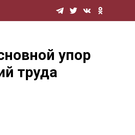
Мурзилка
основной упор
ий труда