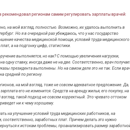
 рекомендовал регионам самим регулировать зарплаты врачей:
но, на мой взгляд, полностью. Возможно, их удалось выполнить в
тербург. Но я в очередной раз убеждаюсь, что у нас государство
лучшение качества медицинской помощи, условий труда медицинского
лат, а на подгонку цифр, статистики.
ручение выполняется, но как? С помощью увеличения нагрузки,
на одну ставку, иногда даже не на две. Соответственно, врач получае
е указы президента выполнены. Но на самом деле это не так. Если вра
вна средней по региону.
ионов, на мой взгляд, тоже не совсем адекватное предложение. Да,
 зарплата его не изменится. Средств на аренду жилья, его покупку, на
 взгляд, такой подход не совсем корректный. Это чревато оттоком
приведет ни к чему хорошему.
лать на улучшение условий труда медицинских работников, на
 соответственно, заработных плат. Причем делать это нужно
 вернуться к истокам проблемы, проанализировать размер заработно