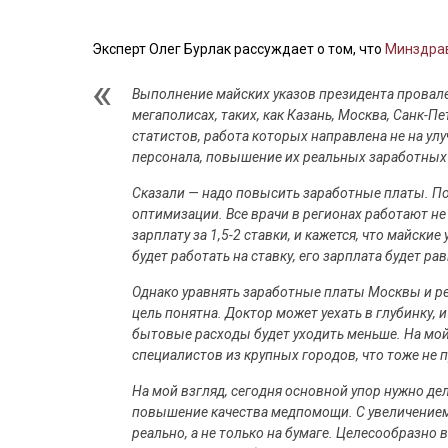
Эксперт Олег Бурлак рассуждает о том, что
Минздрав
Выполнение майских указов президента провале
мегаполисах, таких, как Казань, Москва, Санк-Пе
статистов, работа которых направлена не на у
персонала, повышение их реальных заработных п
Сказали — надо повысить заработные платы. По
оптимизации. Все врачи в регионах работают не 
зарплату за 1,5-2 ставки, и кажется, что майски
будет работать на ставку, его зарплата будет ра
Однако уравнять заработные платы Москвы и рег
цель понятна. Доктор может уехать в глубинку, и
бытовые расходы будет уходить меньше. На мой
специалистов из крупных городов, что тоже не 
На мой взгляд, сегодня основной упор нужно де
повышение качества медпомощи. С увеличением,
реально, а не только на бумаге. Целесообразно