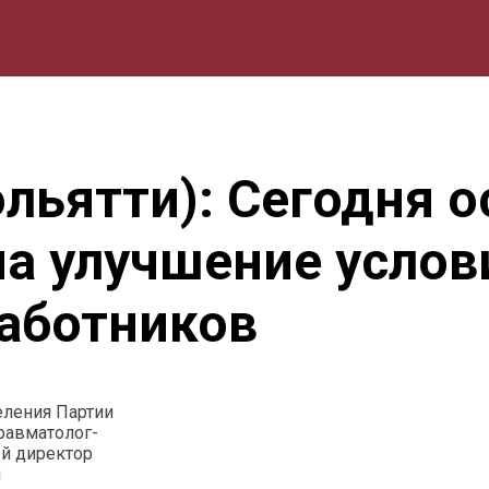
мика
Природа
Образование
Спорт
Культура
Lifestyle
ольятти): Сегодня 
на улучшение услов
аботников
еления Партии
травматолог-
ый директор
и