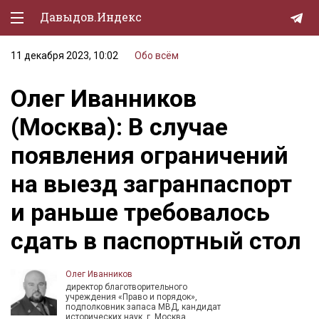
Давыдов.Индекс
11 декабря 2023, 10:02
Обо всём
Политическая жизнь
Олег Иванников
Экономика
(Москва): В случае
Природа
появления ограничений
Образование
на выезд загранпаспорт
Спорт
и раньше требовалось
Культура
сдать в паспортный стол
Lifestyle
Мурзилка
Олег Иванников
директор благотворительного
учреждения «Право и порядок»,
подполковник запаса МВД, кандидат
исторических наук, г. Москва