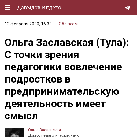
Давыдов.Индекс
12 февраля 2020, 16:32
Обо всём
Политическая жизнь
Ольга Заславская (Тула):
Экономика
С точки зрения
Природа
педагогики вовлечение
Образование
подростков в
Спорт
предпринимательскую
Культура
деятельность имеет
Lifestyle
смысл
Мурзилка
Ольга Заславская
Доктор педагогических наук,