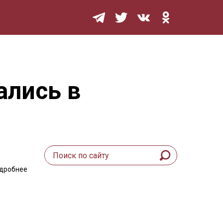
Мурзилка
ались в
одробнее