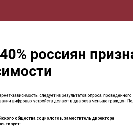
мика
Природа
Образование
Спорт
Культура
Lifestyle
40% россиян призн
симости
тернет-зависимость, следует из результатов опроса, проведенного
вании цифровых устройств делают в два раза меньше граждан. П
ийского общества социологов, заместитель директора
ентирует: