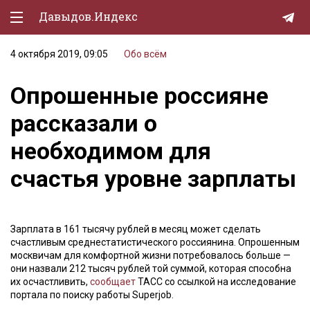
Давыдов.Индекс
4 октября 2019, 09:05
Обо всём
Политическая жизнь
Опрошенные россияне
Экономика
рассказали о
Природа
необходимом для
Образование
счастья уровне зарплаты
Спорт
Культура
Зарплата в 161 тысячу рублей в месяц может сделать
Lifestyle
счастливым среднестатистического россиянина. Опрошенным
москвичам для комфортной жизни потребовалось больше —
Мурзилка
они назвали 212 тысяч рублей той суммой, которая способна
их осчастливить,
сообщает
ТАСС со ссылкой на исследование
портала по поиску работы Superjob.