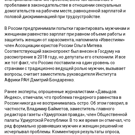
пробелами в законодательстве в отношении сексуальных
домогательств на рабочем месте, равноценной зарплатой и
половой дискриминацией при трудоустройстве.
В России предпринимали попытки гарантировать мужчинам и
женщинам равенство зарплат при равном объеме работы и
защитить женщин от харассмента, напомнила «Известиям»
член Ассоциации юристов России Ольга Митева.
Соответствующий законопроект был внесен в Госдуму на
рассмотрение в 2018 году, но депутаты его отклонили. И все
же тот факт, что Россию поставили на один уровень со
странами с традиционно ведущей ролью мужчин, вызывает
вопросы, считает заместитель руководителя Института
Африки РАН Дмитрий Бондаренко.
Ранее эксперты, опрошенные журналистами «Давыдов.
Индекс», отмечали, что проблема гендерного равенства в
России никогда не воспринималась остро. Об этом говорил, в
частности, Владимир Байметов, заместитель главного
редактора газеты «Удмуртская правда», член Общественной
палаты Удмуртской Республики. В то же время он отмечал, что
ряд формально уравнявших мужчин и женщин решений не
исчерпывал проблемы. Комментируя результаты опроса,