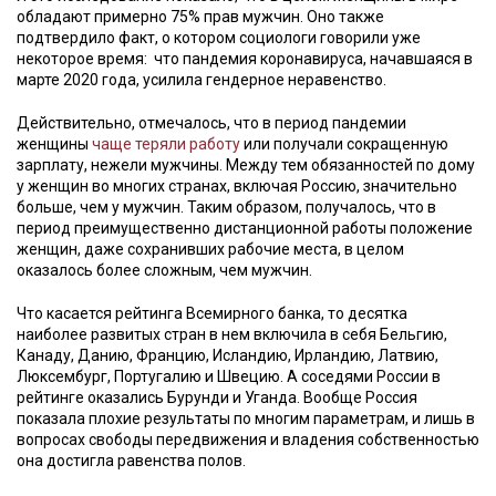
обладают примерно 75% прав мужчин. Оно также
подтвердило факт, о котором социологи говорили уже
некоторое время: что пандемия коронавируса, начавшаяся в
марте 2020 года, усилила гендерное неравенство.
Действительно, отмечалось, что в период пандемии
женщины
чаще теряли работу
или получали сокращенную
зарплату, нежели мужчины. Между тем обязанностей по дому
у женщин во многих странах, включая Россию, значительно
больше, чем у мужчин. Таким образом, получалось, что в
период преимущественно дистанционной работы положение
женщин, даже сохранивших рабочие места, в целом
оказалось более сложным, чем мужчин.
Что касается рейтинга Всемирного банка, то десятка
наиболее развитых стран в нем включила в себя Бельгию,
Канаду, Данию, Францию, Исландию, Ирландию, Латвию,
Люксембург, Португалию и Швецию. А соседями России в
рейтинге оказались Бурунди и Уганда. Вообще Россия
показала плохие результаты по многим параметрам, и лишь в
вопросах свободы передвижения и владения собственностью
она достигла равенства полов.