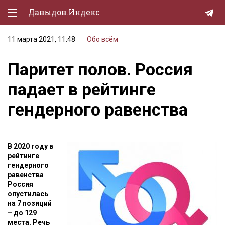
Давыдов.Индекс
11 марта 2021, 11:48
Обо всём
Политическая жизнь
Паритет полов. Россия
Экономика
падает в рейтинге
Природа
гендерного равенства
Образование
Спорт
В 2020 году в
Культура
рейтинге
гендерного
Lifestyle
равенства
Россия
Мурзилка
опустилась
на 7 позиций
– до 129
места. Речь