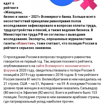
идет о
рейтинге
«Женщины,
бизнес и закон – 2021» Всемирного банка. Больше всего
несоответствий принципам равноправия полов
исследование зафиксировало в вопросах оплаты труда,
трудоустройства и пенсий, а также ведения бизнеса. В
Министерстве труда РФ не согласны с выводами
исследования. Эксперты, опрошенные журналистами
газеты «
Известия
», тоже считают, что позиция Россия в
рейтинге серьезно занижена.
О проседании России в вопросах гендерного равенства
говорится не первый год. Так, версия похожего рейтинга,
опубликованного на
сайте Всемирного экономического
форума
в 2020 году, свидетельствовала о потери России 6
позиций в 2019 году сравнении с 2018 годом. В том рейтинге
Россия заняла 81 место. Великобритания в нем находилась на
21 строке, США – на 51, Украина – на 59. А соседями России по
уровню прав женщин в исследовании оказались Сальвадор
(80 место) и Эфиопия (82 место). Всего в рейтинге было 153
позиции. Последние строки в нем занимали арабские страны,
где патриархальный уклад наиболее прочен.