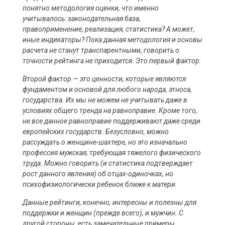
понятно методология оценки, что именно
учитывалось: законодательная база,
правоприменение, реализация, статистика? А может,
иные индикаторы? Пока данная методология и основы
расчета не станут транспарентными, говорить о
точности рейтинга не приходится. Это первый фактор.
Второй фактор — это ценности, которые являются
фундаментом и основой для любого народа, этноса,
государства. Их мы не можем не учитывать даже в
условиях общего тренда на равноправие. Кроме того,
не все данное равноправие поддерживают даже среди
европейских государств. Безусловно, можно
рассуждать о женщине-шахтере, но это изначально
профессия мужская, требующая тяжелого физического
труда. Можно говорить (и статистика подтверждает
рост данного явления) об отцах-одиночках, но
психофизиологически ребенок ближе к матери.
Данные рейтинги, конечно, интересны и полезны для
поддержки и женщин (прежде всего), и мужчин. С
другой стороны, есть замечательные примеры