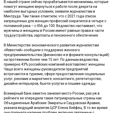
В нашей стране сейчас прорабатывается механизмы, которые
помогут женщине вернуться к работе после декрета на
наиболее выгодных условиях, заявили журналистам в
Минтруда. Там также отметили, что с 2021 года список
запрещенных для женщин профессий сократился в четыре с
половиной раза – с 456 до 100. Ведомство настаивает, что
мужчины и женщины в России имеют равные права в части
трудоустройства, зарплаты и пенсионного обеспечения.
В Министерстве экономического развития журналистам
«Известий» сообщили о поддержке женского
предпринимательства (финансово и в формате консультаций)
на протяжении более чем 15 лет. По данным ведомства,
примерно 43% российских компаний возглавляют женщины.
Чаще всего женщины-руководители предприятий
встречаются в туризме, сфере предоставления социальных
услуг, рекламе и маркетинге, консалтинге, репетиторстве,
дизайне интерьеров, бьюти-услугах и пошиве одежды.
Всемирный банк заметно занизил место России, раз уж в
рейтинге ее опередили такие патриархальные страны как
Объединенные Арабские Эмираты и Саудовская Аравия,
указала ведущий аналитик ЦСР Елена Хейфец. В то же время
она признала наличие проблем, включая связанные с