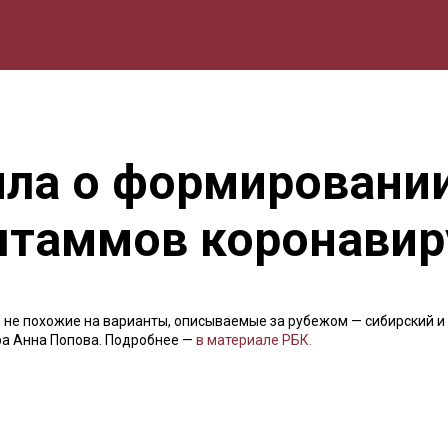
мика
Природа
Образование
Спорт
Культура
Lifestyle
ла о формировании
штаммов коронавир
не похожие на варианты, описываемые за рубежом — сибирский и
ра Анна Попова. Подробнее —
в материале РБК.