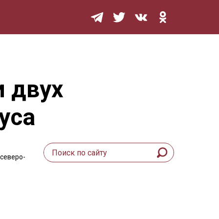
Мурзилка
 двух
уса
 северо-