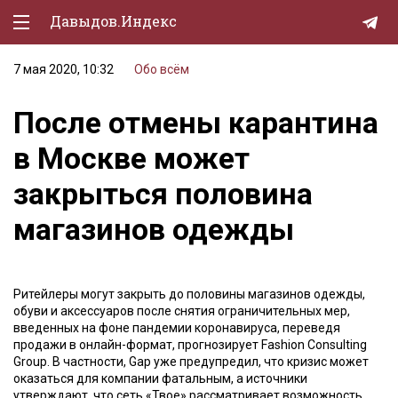
Давыдов.Индекс
7 мая 2020, 10:32
Обо всём
Политическая жизнь
После отмены карантина
Экономика
в Москве может
Природа
закрыться половина
Образование
магазинов одежды
Спорт
Культура
Ритейлеры могут закрыть до половины магазинов одежды,
Lifestyle
обуви и аксессуаров после снятия ограничительных мер,
введенных на фоне пандемии коронавируса, переведя
Мурзилка
продажи в онлайн-формат, прогнозирует Fashion Consulting
Group. В частности, Gap уже предупредил, что кризис может
оказаться для компании фатальным, а источники
утверждают, что сеть «Твое» рассматривает возможность