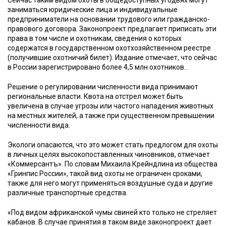
Сейчас таким видом охоты в общедоступных угодьях могут
заниматься юридические лица и индивидуальные
предприниматели на основании трудового или гражданско-
правового договора. Законопроект предлагает приписать эти
права в том числе и охотникам, сведения о которых
содержатся в государственном охотхозяйственном реестре
(получившие охотничий билет). Издание отмечает, что сейчас
в России зарегистрировано более 4,5 млн охотников..
Решение о регулировании численности вида принимают
региональные власти. Квота на отстрел может быть
увеличена в случае угрозы или частого нападения животных
на местных жителей, а также при существенном превышении
численности вида.
Экологи опасаются, что это может стать предлогом для охоты
в личных целях высокопоставленных чиновников, отмечает
«Коммерсантъ». По словам Михаила Крейндлина из общества
«Гринпис России», такой вид охоты не ограничен сроками,
также для него могут применяться воздушные суда и другие
различные транспортные средства.
«Под видом африканской чумы свиней кто только не стреляет
кабанов. В случае принятия в таком виде законопроект дает