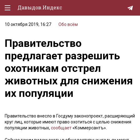
Давыдов.Индекс
10 октября 2019, 16:27
Обо всём
Политическая жизнь
Правительство
Экономика
предлагает разрешить
Природа
охотникам отстрел
Образование
животных для снижения
Спорт
их популяции
Культура
Lifestyle
Правительство внесло в Госдуму законопроект, расширяющий
Мурзилка
круг лиц, которые имеют право охотиться с целью снижения
популяции животных,
сообщает
«Коммерсантъ».