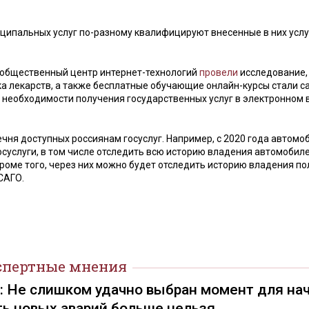
ципальных услуг по-разному квалифицируют внесенные в них услуг
 общественный центр интернет-технологий
провели
исследование,
вка лекарств, а также бесплатные обучающие онлайн-курсы стали 
о необходимости получения государственных услуг в электронном 
ня доступных россиянам госуслуг. Например, с 2020 года автомо
суслуги, в том числе отследить всю историю владения автомобил
роме того, через них можно будет отследить историю владения п
САГО.
спертные мнения
): Не слишком удачно выбран момент для на
ть новых аварий больше нельзя