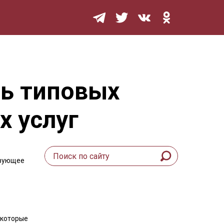
Мурзилка
нь типовых
х услуг
твующее
 которые