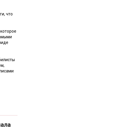
и, что
 которое
самыми
виде
билисты
ем,
олисами
чала