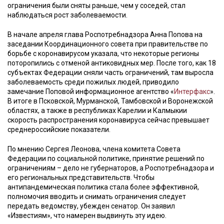
ограничения были сняты раньше, чем у соседей, стал
наблюдаться рост заболеваемости.
В начале апреля глава Роспотребнадзора Анна Попова на
заседании Координационного совета при правительстве по
борьбе с коронавирусом указала, что некоторые регионы
поторопились с отменой антиковидных мер. После того, как 18
субъектах Федерации сняли часть ограничений, там выросла
заболеваемость среди пожилых людей, приводило
замечание Поповой информационное агентство «
Интерфакс
».
В итоге в Псковской, Мурманской, Тамбовской и Воронежской
областях, а также в республиках Карелии и Калмыкии
скорость распространения коронавируса сейчас превышает
среднероссийские показатели.
По мнению Сергея Леонова, члена комитета Совета
Федерации по социальной политике, принятие решений по
ограничениям – дело не губернаторов, а Роспотребнадзора и
его региональных представительств. Чтобы
антипандемическая политика стала более эффективной,
полномочия вводить и снимать ограничения следует
передать ведомству, убежден сенатор. Он заявил
«Известиям», что намерен выдвинуть эту идею.