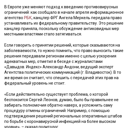
В Европе уже меняют подход к введению противовирусных
ограничений: как сообщало в начале апреля информационное
агентство
РБК
, канцлер ФРГ Ангела Меркель передала право
устанавливать их федеральному правительству. Это решение
канцлер приняла, поскольку обсуждение антиковидных мер
местными властями стало затягиваться.
Если говорить о принятии решений, которые сказываются на
заболеваемости, то нужно помнить, что право выносить такие
решения передавали регионам именно с целью ускорения
адекватных мер, отметил в беседе с журналистами
«Давыдов. Индекс» Александр Андони, ведущий эксперт
Агентства политических коммуникаций (г. Владивосток). В то
же время он считает, что спешить с передачей этих прав на
федеральный уровень не стоит.
«Если действительно существует проблема, о которой
беспокоится Сергей Леонов, думаю, было бы правильнее не
забирать полномочия обратно наверх, а усложнить саму
процедуру отмены ограничений. Например, с помощью
подтверждения решений региональных оперативных штабов
по борьбе с коронавирусной инфекцией на более высоком
уровне», – сказал политолог.