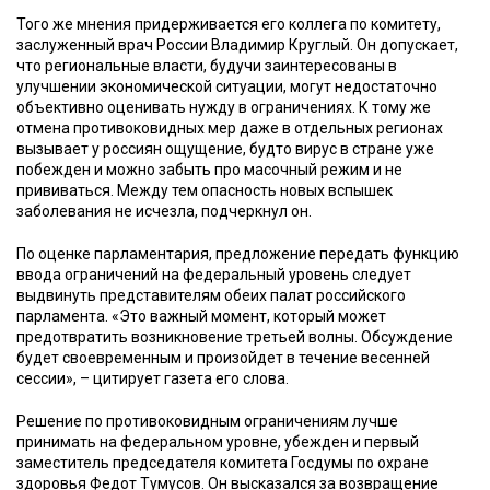
Того же мнения придерживается его коллега по комитету,
заслуженный врач России Владимир Круглый. Он допускает,
что региональные власти, будучи заинтересованы в
улучшении экономической ситуации, могут недостаточно
объективно оценивать нужду в ограничениях. К тому же
отмена противоковидных мер даже в отдельных регионах
вызывает у россиян ощущение, будто вирус в стране уже
побежден и можно забыть про масочный режим и не
прививаться. Между тем опасность новых вспышек
заболевания не исчезла, подчеркнул он.
По оценке парламентария, предложение передать функцию
ввода ограничений на федеральный уровень следует
выдвинуть представителям обеих палат российского
парламента. «Это важный момент, который может
предотвратить возникновение третьей волны. Обсуждение
будет своевременным и произойдет в течение весенней
сессии», – цитирует газета его слова.
Решение по противоковидным ограничениям лучше
принимать на федеральном уровне, убежден и первый
заместитель председателя комитета Госдумы по охране
здоровья Федот Тумусов. Он высказался за возвращение