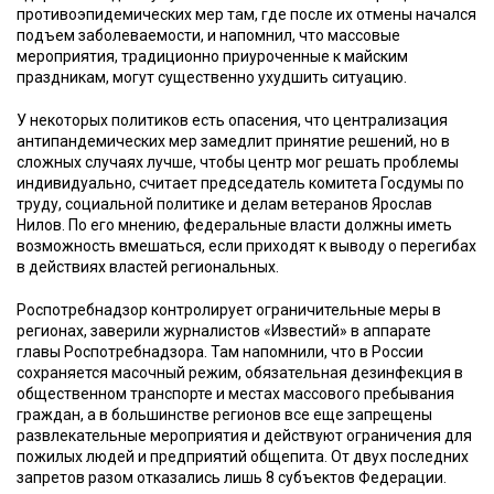
противоэпидемических мер там, где после их отмены начался
подъем заболеваемости, и напомнил, что массовые
мероприятия, традиционно приуроченные к майским
праздникам, могут существенно ухудшить ситуацию.
У некоторых политиков есть опасения, что централизация
антипандемических мер замедлит принятие решений, но в
сложных случаях лучше, чтобы центр мог решать проблемы
индивидуально, считает председатель комитета Госдумы по
труду, социальной политике и делам ветеранов Ярослав
Нилов. По его мнению, федеральные власти должны иметь
возможность вмешаться, если приходят к выводу о перегибах
в действиях властей региональных.
Роспотребнадзор контролирует ограничительные меры в
регионах, заверили журналистов «Известий» в аппарате
главы Роспотребнадзора. Там напомнили, что в России
сохраняется масочный режим, обязательная дезинфекция в
общественном транспорте и местах массового пребывания
граждан, а в большинстве регионов все еще запрещены
развлекательные мероприятия и действуют ограничения для
пожилых людей и предприятий общепита. От двух последних
запретов разом отказались лишь 8 субъектов Федерации.