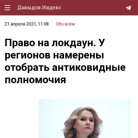
Давыдов.Индекс
21 апреля 2021, 11:08
Обо всём
Политическая жизнь
Право на локдаун. У
Экономика
регионов намерены
Природа
отобрать антиковидные
Образование
полномочия
Спорт
Культура
Lifestyle
Мурзилка