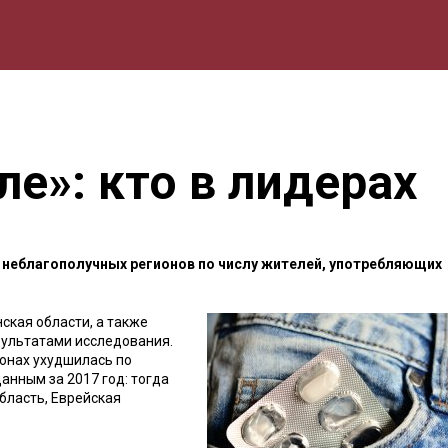
мика
Природа
Образование
Спорт
Культура
Lifestyle
ле»: кто в лидерах
х неблагополучных регионов по числу жителей, употребляющих
ская области, а также
зультатами исследования.
ионах ухудшилась по
анным за 2017 год: тогда
бласть, Еврейская