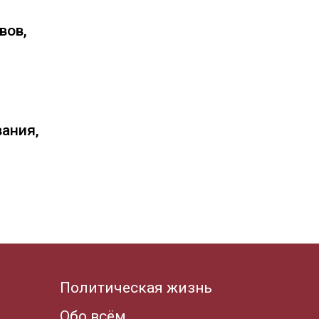
вов,
вания,
Политическая жизнь
Обо всём