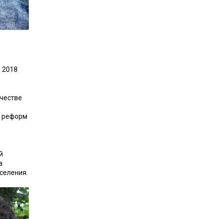
м 2018
ичестве
х реформ
й
а
аселения.