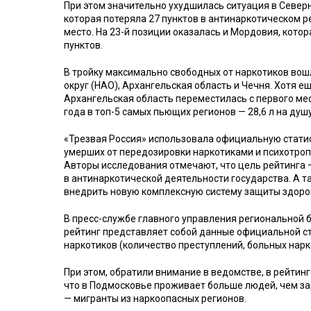
При этом значительно ухудшилась ситуация в Север
которая потеряла 27 пунктов в антинаркотическом ре
место. На 23-й позиции оказалась и Мордовия, котор
пунктов.
В тройку максимально свободных от наркотиков во
округ (НАО), Архангельская область и Чечня. Хотя ещ
Архангельская область переместилась с первого мес
года в топ-5 самых пьющих регионов — 28,6 л на душ
«Трезвая Россия» использовала официальную статис
умерших от передозировки наркотиками и психотро
Авторы исследования отмечают, что цель рейтинга
в антинаркотической деятельности государства. А 
внедрить новую комплексную систему защиты здоро
В пресс-службе главного управления региональной 
рейтинг представляет собой данные официальной с
наркотиков (количество преступлений, больных нарко
При этом, обратили внимание в ведомстве, в рейтинг
что в Подмосковье проживает больше людей, чем за
— мигранты из наркоопасных регионов.