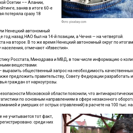
ной Осетии –– Алании,
йтинге, заняв в итоге 60-е
ая потеряла сразу 18
Фото: pixabay.com
шли Ненецкий автономный
е год назад НАО был на 14-й позиции, а Чечня — на четвертой.
та на второе. В то же время Ненецкий автономный округ по итога
у населения, отмечают «Известия».
тику Росстата, Минздрава и МВД, в том числе информацию о кол
пными веществами.
 — выразить общественный запрос на необходимость качественны
также предложить правительству, Совету Федерации разработать и
вья граждан от наркоугрозы.
безопасности Московской области пояснили, что антинаркотически
татистики по основным направлениям в сфере незаконного оборот
манией и умерших от острых отравлений) в расчете на 100 тыс. н
е не учитывается тот факт,
регистрировано: среди них