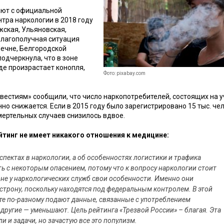
ают с официальной
тра наркологии в 2018 году
ская, Ульяновская,
Благополучная ситуация
Чечне, Белгородской
одчеркнула, что в зоне
де произрастает конопля,
Фото: pixabay.com
вестиям» сообщили, что число наркопотребителей, состоящих на у
нно снижается. Если в 2015 году было зарегистрировано 15 тыс. чел
смертельных случаев снизилось вдвое.
йтинг не имеет никакого отношения к медицине:
спектах в наркологии, а об особенностях логистики и трафика
 с некоторым опасением, потому что к вопросу наркологии стоит
оне у наркологических служб свои особенности. Именно они
строну, поскольку находятся под федеральным контролем. В этой
те по-разному подают данные, связанные с употреблением
ругие — уменьшают. Цель рейтинга «Трезвой России» – благая. Эта
 и задачи, но зачастую все это популизм.