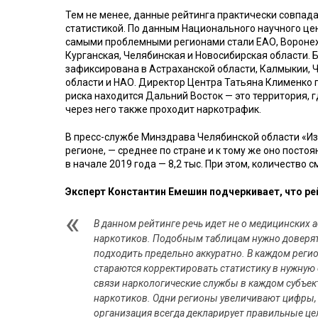
Тем не менее, данные рейтинга практически совпад
статистикой. По данным Национального научного цен
самыми проблемными регионами стали ЕАО, Воронеж
Курганская, Челябинская и Новосибирская области. 
зафиксирована в Астраханской области, Калмыкии, 
области и НАО. Директор Центра Татьяна Клименко п
риска находится Дальний Восток — это территория, г
через него также проходит наркотрафик.
В пресс-службе Минздрава Челябинской области «Из
регионе, — среднее по стране и к тому же оно постоя
в начале 2019 года — 8,2 тыс. При этом, количество 
Эксперт Константин Емешин подчеркивает, что ре
В данном рейтинге речь идет не о медицинских а
наркотиков. Подобным таблицам нужно доверять
подходить предельно аккуратно. В каждом реги
стараются корректировать статистику в нужную 
связи наркологические службы в каждом субъек
наркотиков. Одни регионы увеличивают цифры, д
организация всегда декларирует правильные цели