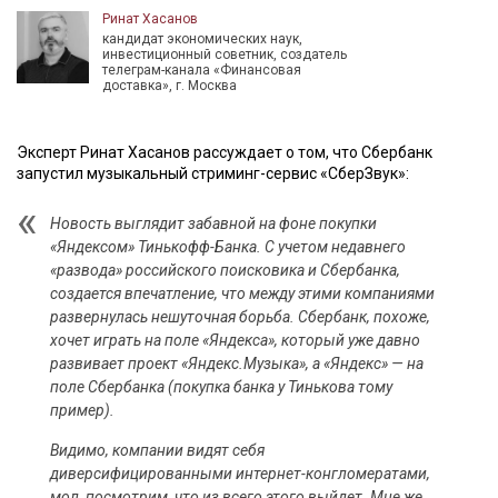
Ринат Хасанов
кандидат экономических наук,
инвестиционный советник, создатель
телеграм-канала «Финансовая
доставка», г. Москва
Эксперт Ринат Хасанов рассуждает о том, что Сбербанк
запустил музыкальный стриминг-сервис «СберЗвук»:
Новость выглядит забавной на фоне покупки
«Яндексом» Тинькофф-Банка. С учетом недавнего
«развода» российского поисковика и Сбербанка,
создается впечатление, что между этими компаниями
развернулась нешуточная борьба. Сбербанк, похоже,
хочет играть на поле «Яндекса», который уже давно
развивает проект «Яндекс.Музыка», а «Яндекс» — на
поле Сбербанка (покупка банка у Тинькова тому
пример).
Видимо, компании видят себя
диверсифицированными интернет-конгломератами,
мол, посмотрим, что из всего этого выйдет. Мне же