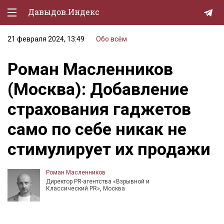
Давыдов.Индекс
21 февраля 2024, 13:49
Обо всём
Политическая жизнь
Роман Масленников
Экономика
(Москва): Добавление
Природа
страхования гаджетов
Образование
само по себе никак не
Спорт
стимулирует их продажи
Культура
Lifestyle
Роман Масленников
Директор PR-агентства «Взрывной и
Мурзилка
Классический PR», Москва