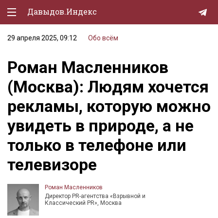
Давыдов.Индекс
29 апреля 2025, 09:12
Обо всём
Политическая жизнь
Роман Масленников
Экономика
(Москва): Людям хочется
Природа
рекламы, которую можно
Образование
увидеть в природе, а не
Спорт
только в телефоне или
Культура
телевизоре
Lifestyle
Мурзилка
Роман Масленников
Директор PR-агентства «Взрывной и
Классический PR», Москва