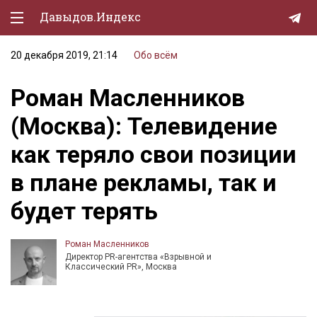
Давыдов.Индекс
20 декабря 2019, 21:14
Обо всём
Политическая жизнь
Роман Масленников
Экономика
(Москва): Телевидение
Природа
как теряло свои позиции
Образование
в плане рекламы, так и
Спорт
будет терять
Культура
Lifestyle
Роман Масленников
Директор PR-агентства «Взрывной и
Мурзилка
Классический PR», Москва