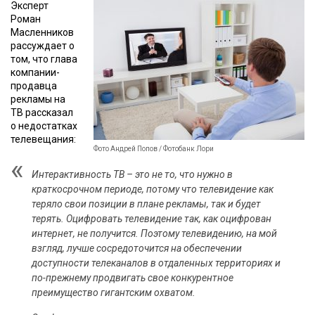
Эксперт
Роман
Масленников
рассуждает о
том, что глава
компании-
продавца
рекламы на
ТВ рассказал
о недостатках
телевещания:
Фото Андрей Попов / Фотобанк Лори
Интерактивность ТВ – это не то, что нужно в
краткосрочном периоде, потому что телевидение как
теряло свои позиции в плане рекламы, так и будет
терять. Оцифровать телевидение так, как оцифрован
интернет, не получится. Поэтому телевидению, на мой
взгляд, лучше сосредоточится на обеспечении
доступности телеканалов в отдаленных территориях и
по-прежнему продвигать свое конкурентное
преимущество гигантским охватом.