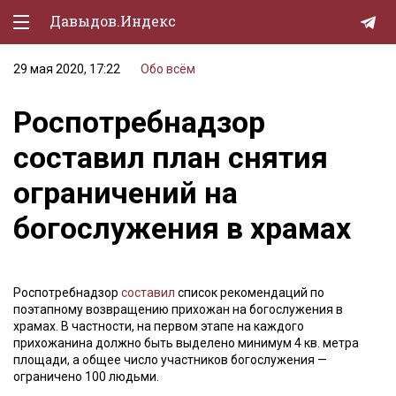
Давыдов.Индекс
29 мая 2020, 17:22
Обо всём
Политическая жизнь
Роспотребнадзор
Экономика
составил план снятия
Природа
ограничений на
Образование
богослужения в храмах
Спорт
Культура
Роспотребнадзор
составил
список рекомендаций по
Lifestyle
поэтапному возвращению прихожан на богослужения в
храмах. В частности, на первом этапе на каждого
Мурзилка
прихожанина должно быть выделено минимум 4 кв. метра
площади, а общее число участников богослужения —
ограничено 100 людьми.