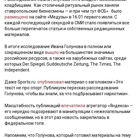
кладбищами. Как столичный ритуальный рынок заняли
ставропольские бизнесмены — и при чем тут ФСБ» было
размещено
на сайте «Медузы» в 16.01 первого июля. С
каждой последующей секундой в СМИ стало появляться все
больше перепечаток статьи и собственных редакционных
материалов.
В итоге исследование Ивана Голунова в полном или
сокращенном виде
вышло
на большинстве значимых
российских ресурсов, а также на зарубежных сайтах, среди
которых Der Spiegel, Suddeutsche Zeitung, The Times, The
Independent.
Даже Sports.ru
опубликовал
материал с заголовком «Это
текст не про спорт. Публикуем пересказ расследования
Голунова, чтобы вы знали, за что подбрасывают наркотики».
Масштабность публикаций
впечатлила
агрегатор «Яндекса» –
его нередко подозревают в манипуляции с нежелательными
сообщениями, но в этот раз новость закрепилась в
федеральном топе.
Напомним, что Голунова, который готовил материалы на тему