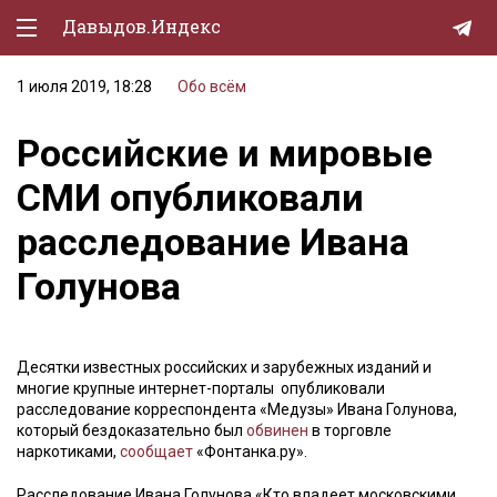
Давыдов.Индекс
1 июля 2019, 18:28
Обо всём
Политическая жизнь
Российские и мировые
Экономика
СМИ опубликовали
Природа
расследование Ивана
Образование
Голунова
Спорт
Культура
Десятки известных российских и зарубежных изданий и
Lifestyle
многие крупные интернет-порталы опубликовали
расследование корреспондента «Медузы» Ивана Голунова,
Мурзилка
который бездоказательно был
обвинен
в торговле
наркотиками,
сообщает
«Фонтанка.ру».
Расследование Ивана Голунова «Кто владеет московскими