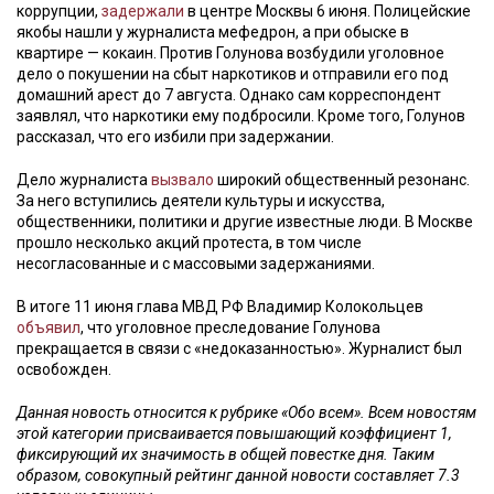
коррупции,
задержали
в центре Москвы 6 июня. Полицейские
якобы нашли у журналиста мефедрон, а при обыске в
квартире — кокаин. Против Голунова возбудили уголовное
дело о покушении на сбыт наркотиков и отправили его под
домашний арест до 7 августа. Однако сам корреспондент
заявлял, что наркотики ему подбросили. Кроме того, Голунов
рассказал, что его избили при задержании.
Дело журналиста
вызвало
широкий общественный резонанс.
За него вступились деятели культуры и искусства,
общественники, политики и другие известные люди. В Москве
прошло несколько акций протеста, в том числе
несогласованные и с массовыми задержаниями.
В итоге 11 июня глава МВД РФ Владимир Колокольцев
объявил
, что уголовное преследование Голунова
прекращается в связи с «недоказанностью». Журналист был
освобожден.
Данная новость относится к рубрике «Обо всем». Всем новостям
этой категории присваивается повышающий коэффициент 1,
фиксирующий их значимость в общей повестке дня. Таким
образом, совокупный рейтинг данной новости составляет 7.3