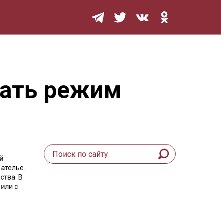
Мурзилка
чать режим
й
ателье.
ства. В
или с