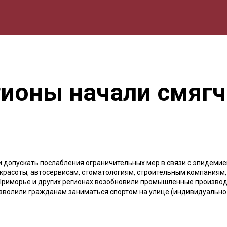
мика
Природа
Образование
Спорт
Культура
Lifestyle
гионы начали смяг
и допускать послабления ограничительных мер в связи с эпидемие
красоты, автосервисам, стоматологиям, строительным компаниям, 
 Приморье и других регионах возобновили промышленные производ
озволили гражданам заниматься спортом на улице (индивидуально 