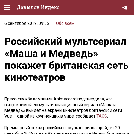
Давыдов.Индекс
6 сентября 2019, 09:55
Обо всём
Политическая жизнь
Российский мультсериал
Экономика
«Маша и Медведь»
Природа
покажет британская сеть
Образование
кинотеатров
Спорт
Культура
Пресс-служба компании Animaccord подтвердила, что
Lifestyle
выпускаемый ею мультипликационный сериал «Маша и
Медведь» выйдет на экраны кинотеатров британской сети
Мурзилка
Vue — одной из крупнейших в мире, сообщает
ТАСС
.
Премьерный показ российского мультсериала пройдет 20
сентября 2019 года в 89 кинотеатрах сети в Великобритании и