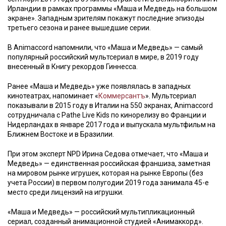
Ирландии в рамках программы «Маша и Медведь на большом
экране». Западным зрителям покажут последние эпизоды
третьего сезона и ранее вышедшие серии.
В Animaccord напомнили, что «Маша и Медведь» — самый
популярный российский мультсериал в мире, в 2019 году
внесенный в Книгу рекордов Гиннесса.
Ранее «Маша и Медведь» уже появлялась в западных
кинотеатрах, напоминает «
Коммерсантъ
». Мультсериал
показывали в 2015 году в Италии на 550 экранах, Animaccord
сотрудничала с Pathe Live Kids по кинорелизу во Франции и
Нидерландах в январе 2017 года и выпускала мультфильм на
Ближнем Востоке и в Бразилии.
При этом эксперт NPD Ирина Седова отмечает, что «Маша и
Медведь» — единственная российская франшиза, заметная
на мировом рынке игрушек, которая на рынке Европы (без
учета России) в первом полугодии 2019 года занимала 45-е
место среди лицензий на игрушки.
«Маша и Медведь» — российский мультипликационный
сериал, созданный анимационной студией «Анимаккорд».