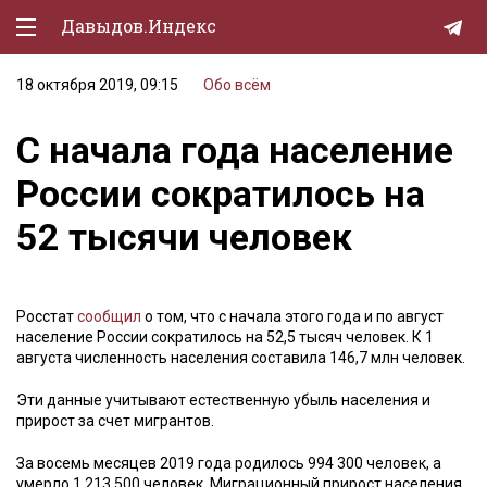
Давыдов.Индекс
18 октября 2019, 09:15
Обо всём
Политическая жизнь
С начала года население
Экономика
России сократилось на
Природа
52 тысячи человек
Образование
Спорт
Росстат
сообщил
о том, что с начала этого года и по август
Культура
население России сократилось на 52,5 тысяч человек. К 1
августа численность населения составила 146,7 млн человек.
Lifestyle
Эти данные учитывают естественную убыль населения и
Мурзилка
прирост за счет мигрантов.
За восемь месяцев 2019 года родилось 994 300 человек, а
умерло 1 213 500 человек. Миграционный прирост населения