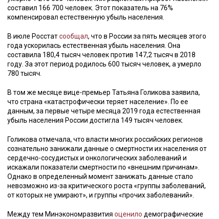
составил 166 700 человек. Этот показатель на 76%
компенсировал естественную убыль населения.
В июле Росстат
сообщал
, что в России за пять месяцев этого
года ускорилась естественная убыль населения. Она
составила 180,4 тысяч человек против 147,2 тысяч в 2018
году. За этот период родилось 600 тысяч человек, а умерло
780 тысяч.
В том же месяце вице-премьер Татьяна Голикова заявила,
что страна «катастрофически теряет население». По ее
данным, за первые четыре месяца 2019 года естественная
убыль населения России достигла 149 тысяч человек.
Голикова отмечала, что власти многих российских регионов
сознательно занижали данные о смертности их населения от
сердечно-сосудистых и онкологических заболеваний и
искажали показатели смертности по «внешним причинам».
Однако в определенный момент занижать данные стало
невозможно из-за критического роста «группы заболеваний,
от которых не умирают», и группы «прочих заболеваний».
Между тем Минэкономразвития
оценило
демографические