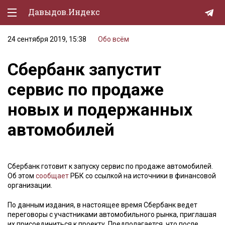
Давыдов.Индекс
24 сентября 2019, 15:38
Обо всём
Политическая жизнь
Сбербанк запустит
Экономика
сервис по продаже
Природа
новых и подержанных
Образование
автомобилей
Спорт
Культура
Сбербанк готовит к запуску сервис по продаже автомобилей.
Lifestyle
Об этом
сообщает
РБК со ссылкой на источники в финансовой
организации.
Мурзилка
По данным издания, в настоящее время Сбербанк ведет
переговоры с участниками автомобильного рынка, приглашая
их присоединиться к проекту. Предполагается, что после