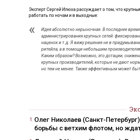
Эксперт Сергей Илюха рассуждает о том, что крупны
работать по ночам и в выходные:
Идея абсолютно нерыночная. В последнее время
администрирования крупных сетей: фиксирован
наценок и т.д. Я вижу решение не в придумыван
ритейла, а в помощи небольшим производителя
Каким образом? Возможно, это дотации, снижен
крупных производителей, которые не дают норм
но тем не менее. Также эффективным может быт
Эк
Олег Николаев (Санкт-Петербург
борьбы с ветхим флотом, но жда