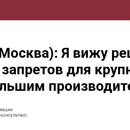
мика
Природа
Образование
Спорт
Культура
Lifestyle
Москва): Я вижу ре
апретов для крупн
ольшим производит
циации
 консультант,