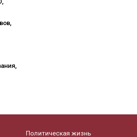
О,
вов,
вания,
Политическая жизнь