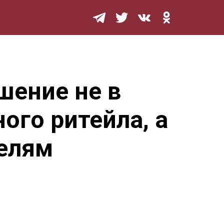
Мурзилка
шение не в
ого ритейла, а
елям