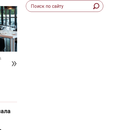
,
чала