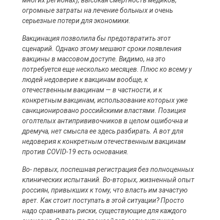
многих регионах), высокая смертность медиков,
огромные затраты на лечение больных и очень
серьезные потери для экономики.
Вакцинация позволила бы предотвратить этот
сценарий. Однако этому мешают сроки появления
вакцины в массовом доступе. Видимо, на это
потребуется еще несколько месяцев. Плюс ко всему у
людей недоверие к вакцинам вообще, к
отечественным вакцинам — в частности, и к
конкретным вакцинам, использование которых уже
санкционировано российскими властями. Позиция
оголтелых антипрививочников в целом ошибочна и
дремуча, нет смысла ее здесь разбирать. А вот для
недоверия к конкретным отечественным вакцинам
против COVID-19 есть основания.
Во- первых, поспешная регистрация без полноценных
клинических испытаний. Во-вторых, жизненный опыт
россиян, привыкших к тому, что власть им зачастую
врет. Как стоит поступать в этой ситуации? Просто
надо сравнивать риски, существующие для каждого