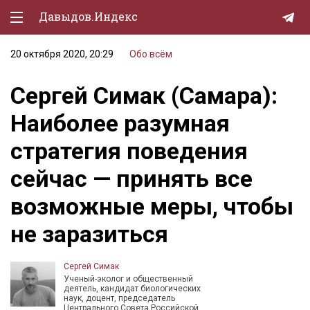
Давыдов.Индекс
20 октября 2020, 20:29
Обо всём
Политическая жизнь
Сергей Симак (Самара):
Экономика
Наиболее разумная
Природа
стратегия поведения
Образование
сейчас — принять все
Спорт
возможные меры, чтобы
Культура
не заразиться
Lifestyle
Мурзилка
Сергей Симак
Ученый-эколог и общественный
деятель, кандидат биологических
наук, доцент, председатель
Центрального Совета Российской