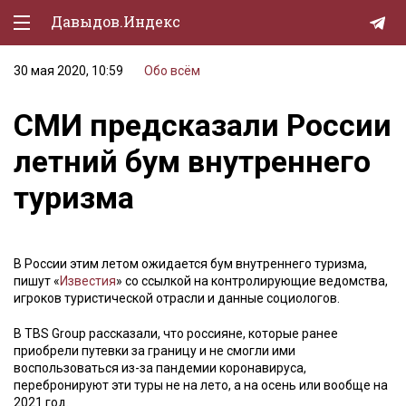
Давыдов.Индекс
30 мая 2020, 10:59
Обо всём
Политическая жизнь
СМИ предсказали России
Экономика
летний бум внутреннего
Природа
туризма
Образование
Спорт
В России этим летом ожидается бум внутреннего туризма,
Культура
пишут «
Известия
» со ссылкой на контролирующие ведомства,
игроков туристической отрасли и данные социологов.
Lifestyle
В TBS Group рассказали, что россияне, которые ранее
Мурзилка
приобрели путевки за границу и не смогли ими
воспользоваться из-за пандемии коронавируса,
перебронируют эти туры не на лето, а на осень или вообще на
2021 год.