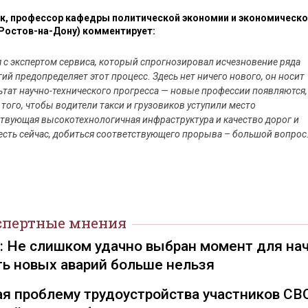
ук, профессор кафедры политической экономии и экономическ
 Ростов-на-Дону) комментирует:
 с экспертом сервиса, который спрогнозировал исчезновение ряда
ий предопределяет этот процесс. Здесь нет ничего нового, он носит
ьтат научно-технического прогресса — новые профессии появляются,
я того, чтобы водители такси и грузовиков уступили место
твующая высокотехнологичная инфраструктура и качество дорог и
 есть сейчас, добиться соответствующего прорыва – большой вопрос
спертные мнения
): Не слишком удачно выбран момент для на
ть новых аварий больше нельзя
я проблему трудоустройства участников СВ