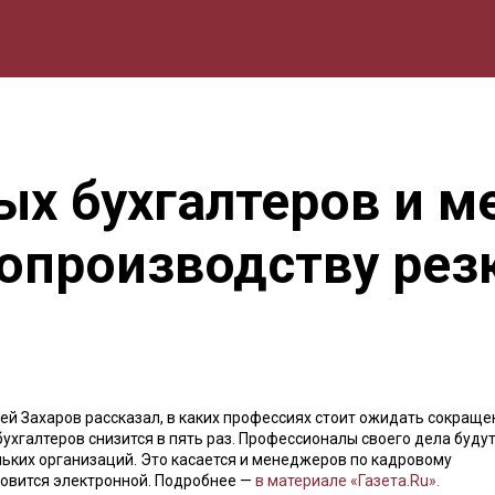
мика
Природа
Образование
Спорт
Культура
Lifestyle
ых бухгалтеров и 
опроизводству резк
ей Захаров рассказал, в каких профессиях стоит ожидать сокраще
бухгалтеров снизится в пять раз. Профессионалы своего дела буду
льких организаций. Это касается и менеджеров по кадровому
новится электронной. Подробнее —
в материале «Газета.Ru».