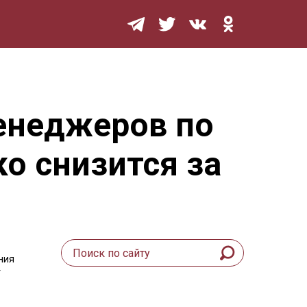
Мурзилка
менеджеров по
о снизится за
ния
т