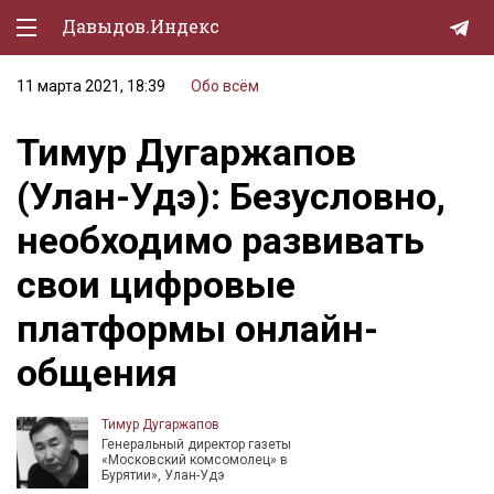
Давыдов.Индекс
11 марта 2021, 18:39
Обо всём
Политическая жизнь
Тимур Дугаржапов
Экономика
(Улан-Удэ): Безусловно,
Природа
необходимо развивать
Образование
свои цифровые
Спорт
платформы онлайн-
Культура
общения
Lifestyle
Мурзилка
Тимур Дугаржапов
Генеральный директор газеты
«Московский комсомолец» в
Бурятии», Улан-Удэ