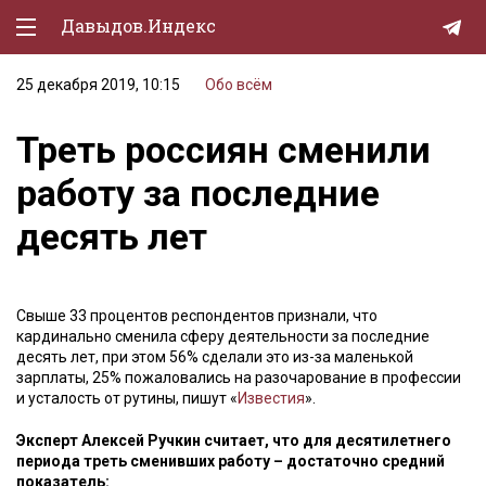
Давыдов.Индекс
25 декабря 2019, 10:15
Обо всём
Политическая жизнь
Треть россиян сменили
Экономика
работу за последние
Природа
десять лет
Образование
Спорт
Свыше 33 процентов респондентов признали, что
Культура
кардинально сменила сферу деятельности за последние
десять лет, при этом 56% сделали это из-за маленькой
Lifestyle
зарплаты, 25% пожаловались на разочарование в профессии
и усталость от рутины, пишут «
Известия
».
Мурзилка
Эксперт Алексей Ручкин считает, что для десятилетнего
периода треть сменивших работу – достаточно средний
показатель: