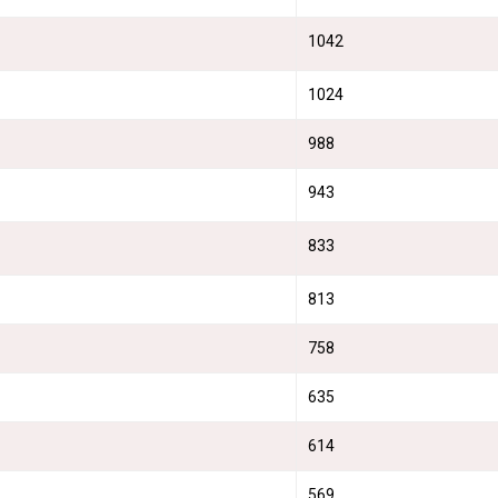
1042
1024
988
943
833
813
758
635
614
569