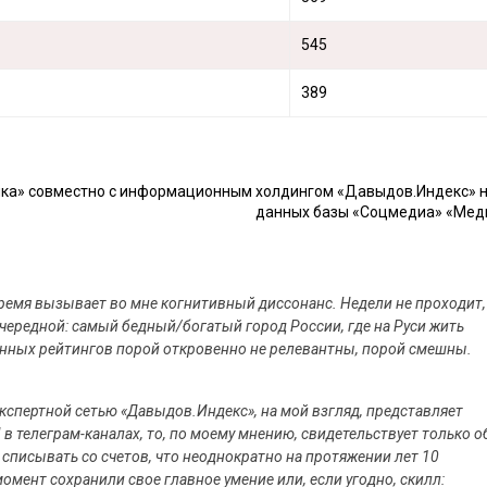
545
389
ика» совместно с информационным холдингом «Давыдов.Индекс» н
данных базы «Соцмедиа» «Мед
время вызывает во мне когнитивный диссонанс. Недели не проходит,
чередной: самый бедный/богатый город России, где на Руси жить
 данных рейтингов порой откровенно не релевантны, порой смешны.
спертной сетью «Давыдов.Индекс», на мой взгляд, представляет
в телеграм-каналах, то, по моему мнению, свидетельствует только о
 списывать со счетов, что неоднократно на протяжении лет 10
омент сохранили свое главное умение или, если угодно, скилл: