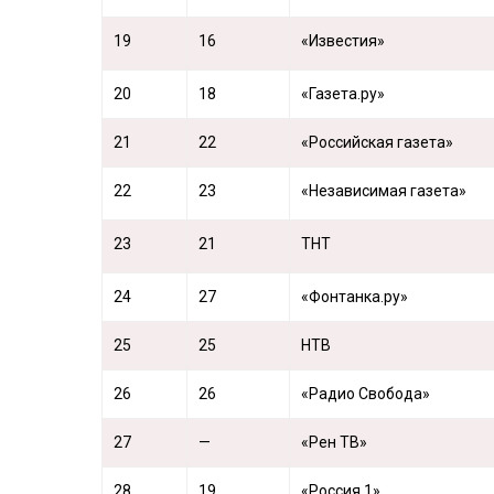
19
16
«Известия»
20
18
«Газета.ру»
21
22
«Российская газета»
22
23
«Независимая газета»
23
21
ТНТ
24
27
«Фонтанка.ру»
25
25
НТВ
26
26
«Радио Свобода»
27
—
«Рен ТВ»
28
19
«Россия 1»