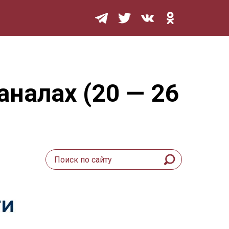
Мурзилка
налах (20 — 26