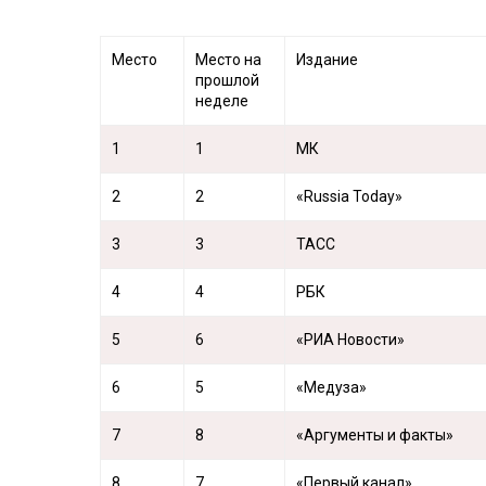
Место
Место на
Издание
прошлой
неделе
1
1
МК
2
2
«Russia Today»
3
3
ТАСС
4
4
РБК
5
6
«РИА Новости»
6
5
«Медуза»
7
8
«Аргументы и факты»
8
7
«Первый канал»