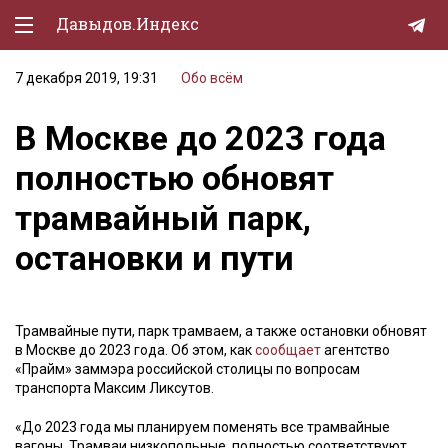
Давыдов.Индекс
7 декабря 2019, 19:31
Обо всём
Политическая жизнь
В Москве до 2023 года
Экономика
полностью обновят
Природа
трамвайный парк,
Образование
остановки и пути
Спорт
Культура
Трамвайные пути, парк трамваем, а также остановки обновят
Lifestyle
в Москве до 2023 года. Об этом, как
сообщает
агентство
«Прайм» заммэра российской столицы по вопросам
Мурзилка
транспорта Максим Ликсутов.
«До 2023 года мы планируем поменять все трамвайные
вагоны. Трамваи низкопольные, полностью соответствуют