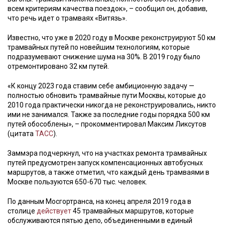
всем критериям качества поездок», – сообщил он, добавив,
что речь идет о трамваях «Витязь».
Известно, что уже в 2020 году в Москве реконструируют 50 км
трамвайных путей по новейшим технологиям, которые
подразумевают снижение шума на 30%. В 2019 году было
отремонтировано 32 км путей.
«К концу 2023 года ставим себе амбиционную задачу —
полностью обновить трамвайные пути Москвы, которые до
2010 года практически никогда не реконструировались, никто
ими не занимался. Также за последние годы порядка 500 км
путей обособлены», – прокомментировал Максим Ликсутов
(цитата
ТАСС
).
Заммэра подчеркнул, что на участках ремонта трамвайных
путей предусмотрен запуск компенсационных автобусных
маршрутов, а также отметил, что каждый день трамваями в
Москве пользуются 650-670 тыс. человек.
По данным Мосгортранса, на конец апреля 2019 года в
столице
действует
45 трамвайных маршрутов, которые
обслуживаются пятью депо, объединенными в единый