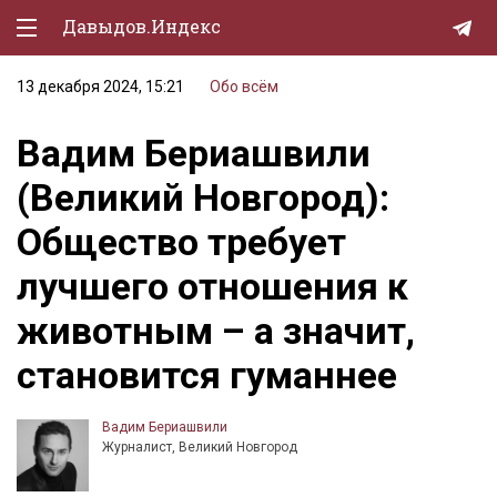
Давыдов.Индекс
13 декабря 2024, 15:21
Обо всём
Политическая жизнь
Вадим Бериашвили
Экономика
(Великий Новгород):
Природа
Общество требует
Образование
лучшего отношения к
Спорт
животным – а значит,
Культура
становится гуманнее
Lifestyle
Мурзилка
Вадим Бериашвили
Журналист, Великий Новгород