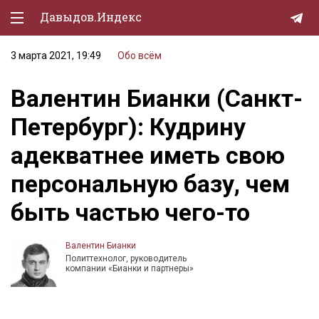
Давыдов.Индекс
3 марта 2021, 19:49
Обо всём
Политическая жизнь
Валентин Бианки (Санкт-
Экономика
Петербург): Кудрину
Природа
адекватнее иметь свою
Образование
персональную базу, чем
Спорт
быть частью чего-то
Культура
Lifestyle
Валентин Бианки
Политтехнолог, руководитель
Мурзилка
компании «Бианки и партнеры»