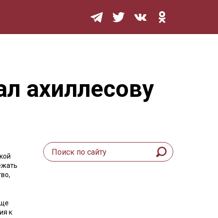
Мурзилка
ал ахиллесову
кой
ежать
во,
аще
ия к