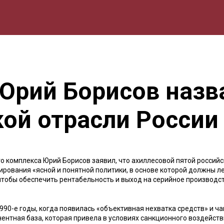
мика
Природа
Образование
Спорт
Культура
Lifestyle
Юрий Борисов назв
кой отрасли России
 комплекса Юрий Борисов заявил, что ахиллесовой пятой российс
рования «ясной и понятной политики, в основе которой должны л
тобы обеспечить рентабельность и выход на серийное производст
990-е годы, когда появилась «объективная нехватка средств» и ч
ентная база, которая привела в условиях санкционного воздейств