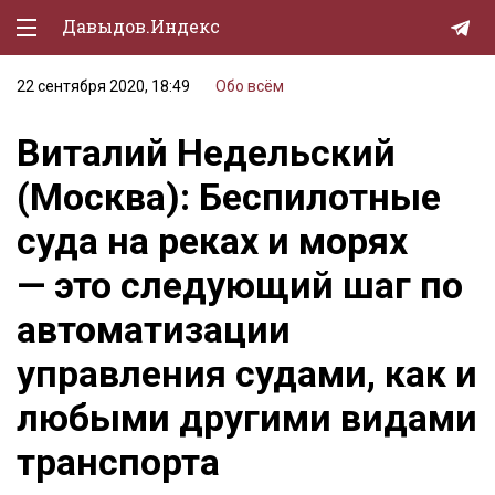
Давыдов.Индекс
22 сентября 2020, 18:49
Обо всём
Политическая жизнь
Виталий Недельский
Экономика
(Москва): Беспилотные
Природа
суда на реках и морях
Образование
— это следующий шаг по
Спорт
автоматизации
Культура
управления судами, как и
Lifestyle
любыми другими видами
Мурзилка
транспорта