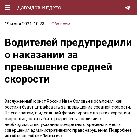
Давыдов.Индекс
19 июня 2021, 10:23
Обо всём
Политическая жизнь
Водителей предупредили
Экономика
о наказании за
Природа
превышение средней
Образование
скорости
Спорт
Культура
Заслуженный юрист России Иван Соловьев объяснил, как
Lifestyle
россиян будут штрафовать за превышение средней скорости.
По его словам, в идеальной формулировке понятия «средняя
Мурзилка
скорость» должны быть разрешены коллизии с
необходимостью указания конкретного времени и места
совершения административного правонарушения. Подробнее
читайте на сайте «Ленты.ру».