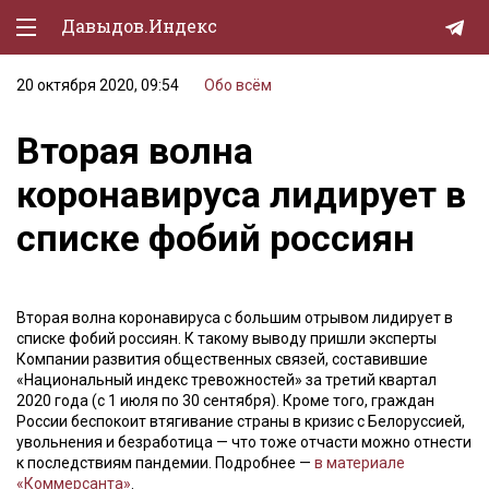
Давыдов.Индекс
20 октября 2020, 09:54
Обо всём
Политическая жизнь
Вторая волна
Экономика
коронавируса лидирует в
Природа
списке фобий россиян
Образование
Спорт
Вторая волна коронавируса с большим отрывом лидирует в
Культура
списке фобий россиян. К такому выводу пришли эксперты
Компании развития общественных связей, составившие
Lifestyle
«Национальный индекс тревожностей» за третий квартал
2020 года (с 1 июля по 30 сентября). Кроме того, граждан
Мурзилка
России беспокоит втягивание страны в кризис с Белоруссией,
увольнения и безработица — что тоже отчасти можно отнести
к последствиям пандемии. Подробнее —
в материале
«Коммерсанта»
.