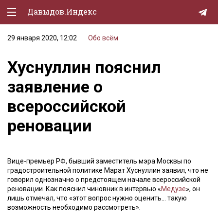
Давыдов.Индекс
29 января 2020, 12:02
Обо всём
Политическая жизнь
Хуснуллин пояснил
Экономика
заявление о
Природа
всероссийской
Образование
реновации
Спорт
Культура
Вице-премьер РФ, бывший заместитель мэра Москвы по
Lifestyle
градостроительной политике Марат Хуснуллин заявил, что не
говорил однозначно о предстоящем начале всероссийской
Мурзилка
реновации. Как пояснил чиновник в интервью «
Медузе
», он
лишь отмечал, что «этот вопрос нужно оценить… такую
возможность необходимо рассмотреть».