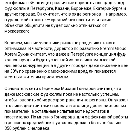
его фирма сейчас ищет различные варианты площадок под
фуд-холлы в Петербурге, Казани, Воронеже, Екатеринбурге и
других городах. Он считает, что в ряде регионов — например,
в уральской столице — средний чек посетителя таких
объектов общепита не будет сильно отличаться от
московского.
Впрочем, многие участники рынка не разделяют такого
оптимизма. В частности, директор по развитию Gremm Grouo
Артем Букин считает, что даже в Петербурге концепция фуд-
холлов вряд ли будет успешной из-за слишком высокой
нишевой конкуренции, а в других городах даже снижение цен
на 30% по сравнению с московскими вряд ли покажется
местным жителям приемлемым.
Основатель сети «Теремок» Михаил Гончаров считает, что
даже московские фуд-холлы пока не настолько успешны,
чтобы говорить об их распространении на регионы. Он указал,
что лишь два-три таких проекта в столице достигли хороших
показателей, а остальные испытывают недостаток в
посетителях. По мнению Гончарова, для эффективной работы
в регионах средний чек фуд-холла должен быть не больше
350 рублей с человека.