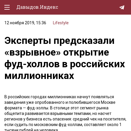
Давыдов.Индекс
12 ноября 2019, 15:36
Lifestyle
Политическая жизнь
Эксперты предсказали
Экономика
«взрывное» открытие
Природа
фуд-холлов в российских
Образование
миллионниках
Спорт
Культура
В российских городах-миллионниках начнут появляться
Lifestyle
заведения уже опробованного и полюбившегося Москве
формата — фуд-холлы. В столице этот сегмент рынка
Мурзилка
общепита развивается взрывными темпами, но насчет
регионов у бизнеса есть опасения: средний чек на посетителя,
если судить по московским фуд-холлам, составляет около 1
тысячи рублей на человека.