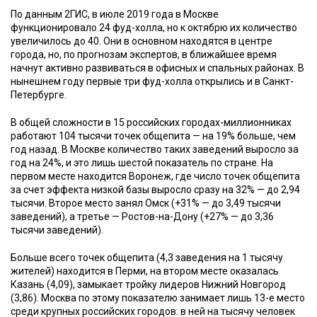
По данным 2ГИС, в июле 2019 года в Москве
функционировало 24 фуд-холла, но к октябрю их количество
увеличилось до 40. Они в основном находятся в центре
города, но, по прогнозам экспертов, в ближайшее время
начнут активно развиваться в офисных и спальных районах. В
нынешнем году первые три фуд-холла открылись и в Санкт-
Петербурге.
В общей сложности в 15 российских городах-миллионниках
работают 104 тысячи точек общепита — на 19% больше, чем
год назад. В Москве количество таких заведений выросло за
год на 24%, и это лишь шестой показатель по стране. На
первом месте находится Воронеж, где число точек общепита
за счет эффекта низкой базы выросло сразу на 32% — до 2,94
тысячи. Второе место занял Омск (+31% — до 3,49 тысячи
заведений), а третье — Ростов-на-Дону (+27% — до 3,36
тысячи заведений).
Больше всего точек общепита (4,3 заведения на 1 тысячу
жителей) находится в Перми, на втором месте оказалась
Казань (4,09), замыкает тройку лидеров Нижний Новгород
(3,86). Москва по этому показателю занимает лишь 13-е место
среди крупных российских городов: в ней на тысячу человек