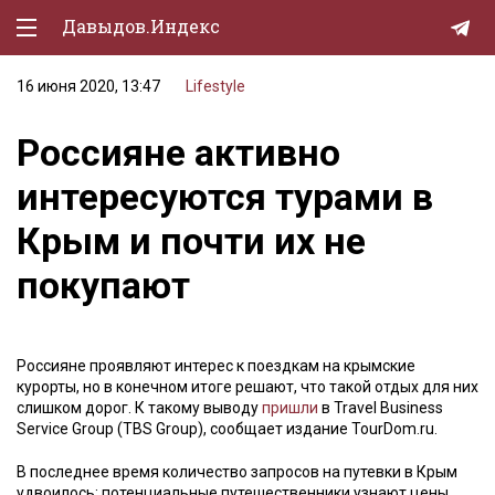
Давыдов.Индекс
16 июня 2020, 13:47
Lifestyle
Политическая жизнь
Россияне активно
Экономика
интересуются турами в
Природа
Крым и почти их не
Образование
покупают
Спорт
Культура
Россияне проявляют интерес к поездкам на крымские
Lifestyle
курорты, но в конечном итоге решают, что такой отдых для них
слишком дорог. К такому выводу
пришли
в Travel Business
Мурзилка
Service Group (TBS Group), сообщает издание TourDom.ru.
В последнее время количество запросов на путевки в Крым
удвоилось: потенциальные путешественники узнают цены,