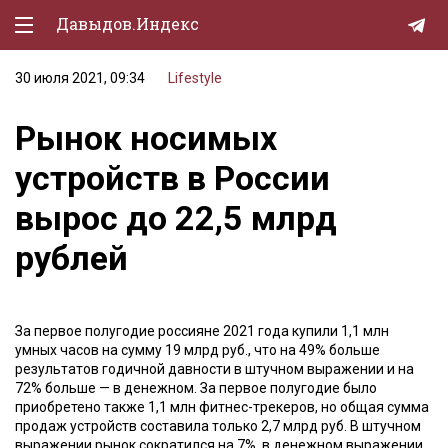
Давыдов.Индекс
30 июля 2021, 09:34
Lifestyle
Политическая жизнь
Рынок носимых
Экономика
устройств в России
Природа
вырос до 22,5 млрд
Образование
рублей
Спорт
Культура
За первое полугодие россияне 2021 года купили 1,1 млн
Lifestyle
умных часов на сумму 19 млрд руб., что на 49% больше
результатов годичной давности в штучном выражении и на
Мурзилка
72% больше — в денежном. За первое полугодие было
приобретено также 1,1 млн фитнес-трекеров, но общая сумма
продаж устройств составила только 2,7 млрд руб. В штучном
выражении рынок сократился на 7%, в денежном выражении