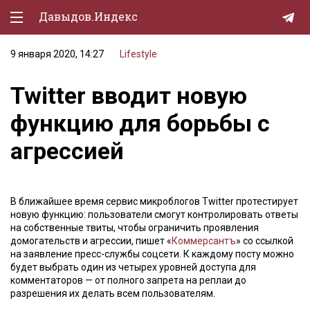
Давыдов.Индекс
9 января 2020, 14:27
Lifestyle
Политическая жизнь
Twitter вводит новую
Экономика
функцию для борьбы с
Природа
агрессией
Образование
Спорт
В ближайшее время сервис микроблогов Twitter протестирует
Культура
новую функцию: пользователи смогут контролировать ответы
на собственные твиты, чтобы ограничить проявления
Lifestyle
домогательств и агрессии, пишет «
Коммерсантъ
» со ссылкой
на заявление пресс-службы соцсети. К каждому посту можно
Мурзилка
будет выбрать один из четырех уровней доступа для
комментаторов — от полного запрета на реплаи до
разрешения их делать всем пользователям.