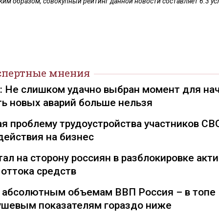
ким образом, совокупный рейтинг данной новости составляет 6.3 у
спертные мнения
): Не слишком удачно выбран момент для на
ть новых аварий больше нельзя
я проблему трудоустройства участников СВ
действия на бизнес
ал на сторону россиян в разблокировке акти
 оттока средств
о абсолютным объемам ВВП Россия – в топе
душевым показателям гораздо ниже