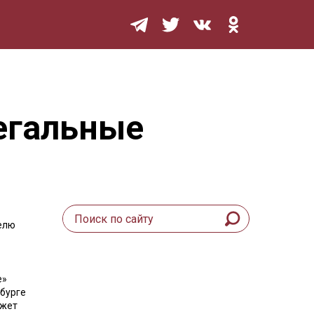
Мурзилка
легальные
елю
е»
рбурге
ожет