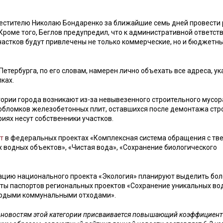
аместителю Николаю Бондаренко за ближайшие семь дней провести
 Кроме того, Беглов предупредил, что к административной ответст
астков будут привлечены не только коммерческие, но и бюджетн
Петербурга, по его словам, намерен лично объехать все адреса, у
ках.
ории города возникают из-за невывезенного строительного мусор
 обломков железобетонных плит, оставшихся после демонтажа стр
иях несут собственники участков.
т
в федеральных проектах «Комплексная система обращения с т
водных объектов», «Чистая вода», «Сохранение биологического
зацию национального проекта «Экология» планируют выделить бол
кты паспортов региональных проектов «Сохранение уникальных во
ердыми коммунальными отходами».
м новостям этой категории присваивается повышающий коэффициент 