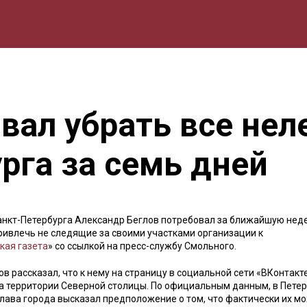
мика
Природа
Образование
Спорт
Культура
Lifestyle
вал убрать все не
рга за семь дней
анкт-Петербурга Александр Беглов потребовал за ближайшую нед
привлечь не следящие за своими участками организации к
кая газета
» со ссылкой на пресс-службу Смольного.
в рассказал, что к нему на страницу в социальной сети «ВКонтакт
а территории Северной столицы. По официальным данным, в Пете
глава города высказал предположение о том, что фактически их м