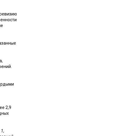
 ревизию
венности
ые
казанные
а,
оений.
вердыми
ее 2,9
дных
1,