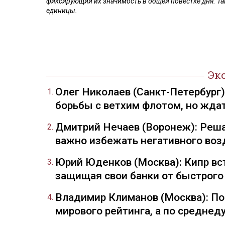
фиксирующий их значимость в общей повестке дня. Та
единицы.
Эк
Олег Николаев (Санкт-Петербург
борьбы с ветхим флотом, но жда
Дмитрий Нечаев (Воронеж): Реша
важно избежать негативного воз
Юрий Юденков (Москва): Кипр вст
защищая свои банки от быстрого
Владимир Климанов (Москва): П
мирового рейтинга, а по средне