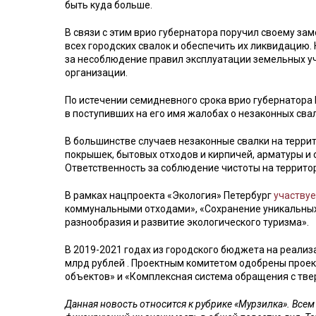
быть куда больше.
В связи с этим врио губернатора поручил своему з
всех городских свалок и обеспечить их ликвидацию.
за несоблюдение правил эксплуатации земельных уч
организации.
По истечении семидневного срока врио губернатора 
в поступивших на его имя жалобах о незаконных свал
В большинстве случаев незаконные свалки на террит
покрышек, бытовых отходов и кирпичей, арматуры и
Ответственность за соблюдение чистоты на территор
В рамках нацпроекта «Экология» Петербург
участвуе
коммунальными отходами», «Сохранение уникальных 
разнообразия и развитие экологического туризма».
В 2019-2021 годах из городского бюджета на реали
млрд рублей . Проектным комитетом одобрены прое
объектов» и «Комплексная система обращения с тв
Данная новость относится к рубрике «Мурзилка». Все