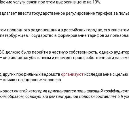
рочие услуги связи при этом выросли в цене на 13%.
едлагает ввести государственное регулирование тарифов за поль
ом проводного радиовещания в российских городах, его клиента
й петербуржцев. Государство в формирование тарифов за пользов
СВО должно было перейти в частную собственность, однако аудито
 – оно является убыточным и не имеет права собственности на сем
яд других профильных ведомств
организуют
исследование с целью
 – влияют на здоровье человека.
м новостям этой категории присваивается повышающий коэффициент 
ким образом, совокупный рейтинг данной новости составляет 5.9 у