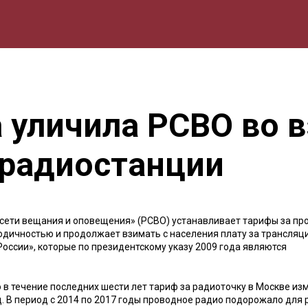
мика
Природа
Образование
Спорт
Культура
Lifestyle
а уличила РСВО во 
 радиостанции
е сети вещания и оповещения» (РСВО) устанавливает тарифы за пр
одичностью и продолжает взимать с населения плату за трансляц
ссии», которые по президентскому указу 2009 года являются
 в течение последних шести лет тариф за радиоточку в Москве из
ц. В период с 2014 по 2017 годы проводное радио подорожало для 