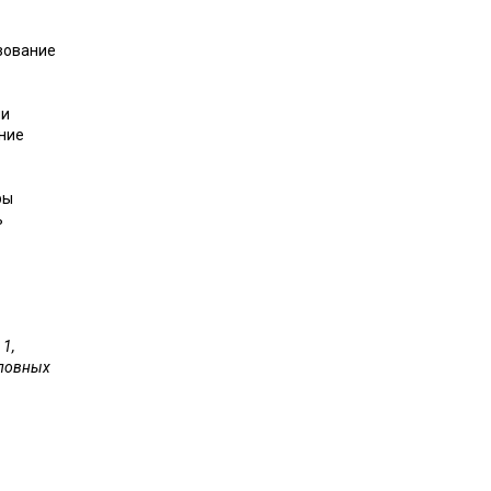
зование
ми
ание
ры
ь
1,
словных