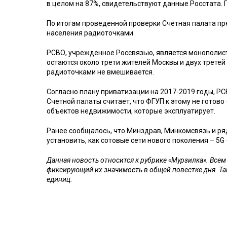
в целом на 87%, свидетельствуют данные Росстата. П
По итогам проведенной проверки Счетная палата пр
населения радиоточками.
РСВО, учрежденное Россвязью, является монополист
остаются около трети жителей Москвы и двух трете
радиоточками не вмешивается.
Согласно плану приватизации на 2017-2019 годы, Р
Счетной палаты считает, что ФГУП к этому не готово
объектов недвижимости, которые эксплуатирует.
Ранее сообщалось, что Минздрав, Минкомсвязь и р
установить, как сотовые сети нового поколения – 5G
Данная новость относится к рубрике «Мурзилка». Все
фиксирующий их значимость в общей повестке дня. Та
единиц.