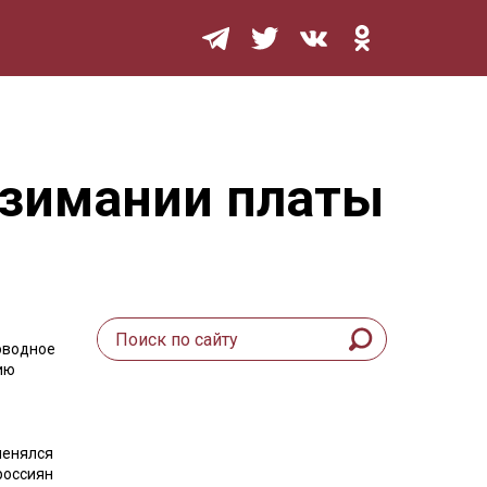
Мурзилка
взимании платы
оводное
ию
менялся
россиян