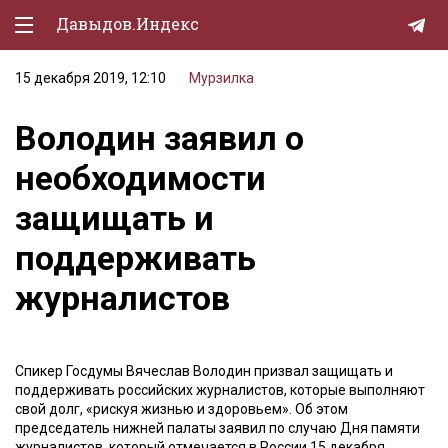
Давыдов.Индекс
15 декабря 2019, 12:10
Мурзилка
Политическая жизнь
Володин заявил о
Экономика
необходимости
Природа
защищать и
Образование
поддерживать
Спорт
журналистов
Культура
Lifestyle
Спикер Госдумы Вячеслав Володин призвал защищать и
Мурзилка
поддерживать российских журналистов, которые выполняют
свой долг, «рискуя жизнью и здоровьем». Об этом
председатель нижней палаты заявил по случаю Дня памяти
журналистов, который отмечается в России 15 декабря.