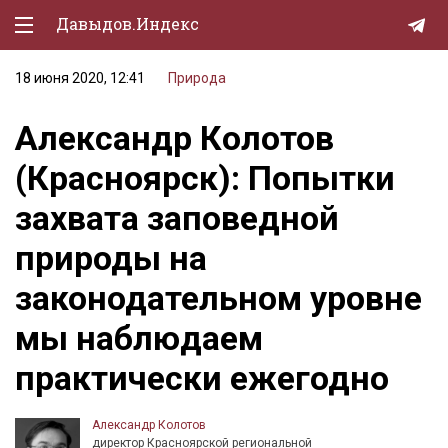
Давыдов.Индекс
18 июня 2020, 12:41
Природа
Политическая жизнь
Александр Колотов
Экономика
(Красноярск): Попытки
Природа
захвата заповедной
Образование
природы на
Спорт
законодательном уровне
Культура
мы наблюдаем
Lifestyle
практически ежегодно
Мурзилка
Александр Колотов
директор Красноярской региональной