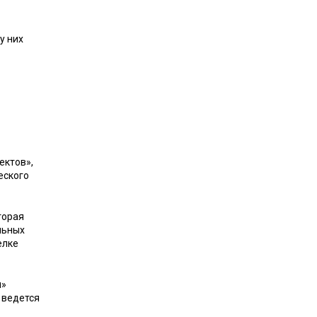
у них
ектов»,
еского
торая
льных
елке
ы»
 ведется