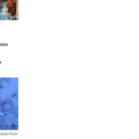
лика
и
рироды Коми