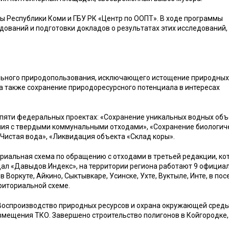
 Республики Коми и ГБУ РК «Центр по ООПТ». В ходе программы
ований и подготовки докладов о результатах этих исследований, 
ьного природопользования, исключающего истощение природных
а также сохранение природоресурсного потенциала в интересах
в пяти федеральных проектах: «Сохранение уникальных водных объ
ния с твердыми коммунальными отходами», «Сохранение биологич
«Чистая вода», «Ликвидация объекта «Склад коры».
ориальная схема по обращению с отходами в третьей редакции, ко
ал «Давыдов.Индекс», на территории региона работают 9 официа
Воркуте, Айкино, Сыктывкаре, Усинске, Ухте, Вуктыле, Инте, в пос
рриториальной схеме.
Воспроизводство природных ресурсов и охрана окружающей сред
змещения ТКО. Завершено строительство полигонов в Койгородке,