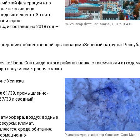
сийской Федерации » по
ионе не выявлено
едных веществ. За пять
санитарно-
Сыктывкар. Фото: Partizanish / CC BY-SA 4.0
%, и составил на 2018 год –
Федерации» общественной организации «Зеленый патруль» Респуб
оселке Язель Сыктывдинского района свалка с токсичными отходам
ара полукилометровая свалка.
не Усинска.
ил 61/39, промышленно-
67/33 и сводный
 атмосфера, воздух; водные
ресурсы; климат.
ляются: среда обитания;
нформационно-
Разлив химреактивов под Усинском. Фото: Минп