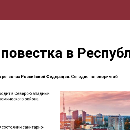
мика
Природа
Образование
Спорт
Культура
Lifestyle
 повестка в Респуб
в регионах Российской Федерации. Сегодня поговорим об
 ходит в Северо-Западный
номического района.
 состоянии санитарно-