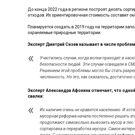
До конца 2022 года в регионе построят десять сорт
отходов. Их ориентировочная стоимость составит ок
Планируется создать в 2019 году на территории зап
охраняемые природные территории.
Эксперт Дмитрий Сизев называет в числе пробл
Участились случаи, когда волки приходят в на
безопасности людей. Эти случаи освещали в СМИ.
Решением этой проблемы могло бы стать разреш
численность. Но это, как оказалось, достаточно
Эксперт Александра Афонина отмечает, что одно
свалки:
Их наличие очень не нравится населению. И хот
мусорная реформа начала постепенно решать эти
продолжают самовольно вывозить мусор в лес. 
сортировка и переработка мусора. Самое интере