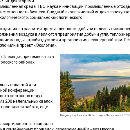
ЖКХ. Индикаторами
омышленная среда; ТБО; наука и инновации; промышленные отходы
тветственность бизнеса. Сводный экологический индекс совокупно
ологического, социально-экологического.
ходит из-за развития промышленности, добычи полезных ископае
рязнения воздуха в являются предприятия добычи угля, теплоэнер
ающие заводы, стройиндустрия и предприятия лесопереработки. Ре
ключили в проект «Экология».
 «Плесецк», приземляются в
еросского районах.
льных властей для
одной конференции
онта постоянно ведут
Из 200 нелегальных свалок
 проводится работа, еще
Вид на реку Печора. Фото: Лидия Чипсанова / CC B
росортировочного завода в
ения контейнерных площадок, своевременный вывоз мусора.