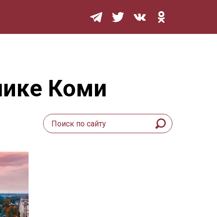
Мурзилка
лике Коми