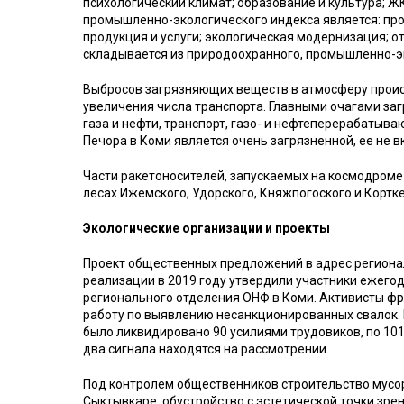
психологический климат; образование и культура; 
промышленно-экологического индекса является: пр
продукция и услуги; экологическая модернизация; о
складывается из природоохранного, промышленно-эк
Выбросов загрязняющих веществ в атмосферу проис
увеличения числа транспорта. Главными очагами заг
газа и нефти, транспорт, газо- и нефтеперерабатыв
Печора в Коми является очень загрязненной, ее не в
Части ракетоносителей, запускаемых на космодроме
лесах Ижемского, Удорского, Княжпогоского и Кортк
Экологические организации и проекты
Проект общественных предложений в адрес региона
реализации в 2019 году утвердили участники ежег
регионального отделения ОНФ в Коми. Активисты фр
работу по выявлению несанкционированных свалок. 
было ликвидировано 90 усилиями трудовиков, по 101
два сигнала находятся на рассмотрении.
Под контролем общественников строительство мусо
Сыктывкаре, обустройство с эстетической точки зр