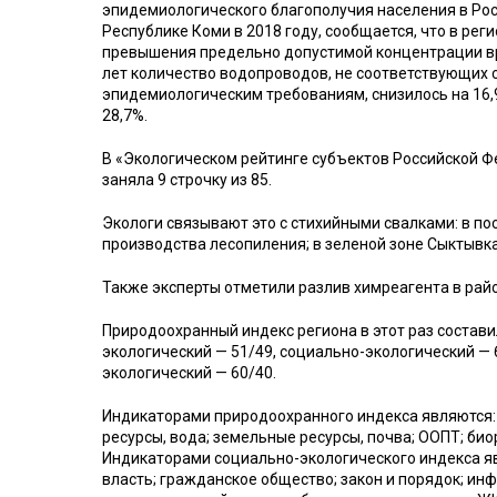
эпидемиологического благополучия населения в Рос
Республике Коми в 2018 году, сообщается, что в рег
превышения предельно допустимой концентрации вр
лет количество водопроводов, не соответствующих 
эпидемиологическим требованиям, снизилось на 16,9
28,7%.
В «Экологическом рейтинге субъектов Российской 
заняла 9 строчку из 85.
Экологи связывают это с стихийными свалками: в п
производства лесопиления; в зеленой зоне Сыктывк
Также эксперты отметили разлив химреагента в райо
Природоохранный индекс региона в этот раз состав
экологический — 51/49, социально-экологический — 
экологический — 60/40.
Индикаторами природоохранного индекса являются:
ресурсы, вода; земельные ресурсы, почва; ООПТ; био
Индикаторами социально-экологического индекса яв
власть; гражданское общество; закон и порядок; и