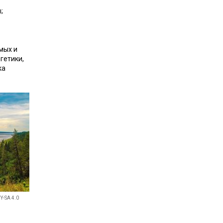
;
мых и
гетики,
ка
Y-SA 4.0