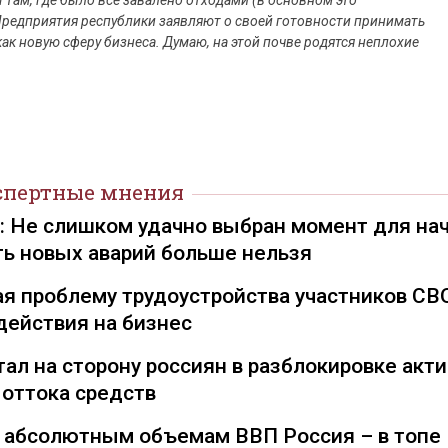
там, где было все завалено отходами (в основном это
Предприятия республики заявляют о своей готовности принимать
как новую сферу бизнеса. Думаю, на этой почве родятся неплохие
спертные мнения
): Не слишком удачно выбран момент для на
ть новых аварий больше нельзя
я проблему трудоустройства участников СВ
действия на бизнес
ал на сторону россиян в разблокировке акти
 оттока средств
о абсолютным объемам ВВП Россия – в топе