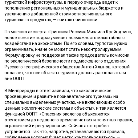
туристской инфраструктуры, в первую очередь ведет к
пополнению региональных и муниципальных бюджетов и
увеличению добавленной стоимости регионального
туристского продукта», — считают чиновники.
По мнению эксперта «Гринписа России» Михаила Крейндлина,
новое понятие подразумевает возможность масштабного
воздействия на экосистемы. По его словам, турпоток нужно
ограничивать, иначе он может стать неконтролируемым.
Формулировку не поддержал также председатель комиссии
по экологической безопасности подмосковного отделения
Русского географического общества Антон Хлынов, который
полагает, что все объекты туризма должны располагаться
вне ООПТ.
В Минприроды в ответ заявили, что «экологическое
просвещение и развитие познавательного туризма» на
специально выделенных участках, «не включающих особо
ценные экологические системы и объекты», и так является
функцией ООПТ. «Опасения экологов объясняются
отсутствием до недавнего времени четких и понятных правил,
ограничений и регулирования. Сейчас этот пробел
устраняется. Так что, напротив, устанавливаются правила,
соблюдение которых будет четко контролироваться», —