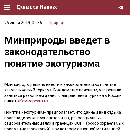
Давыдов.Индекс
25 июля 2019, 09:36
Природа
Политическая жизнь
Минприроды введет в
Экономика
законодательство
Природа
понятие экотуризма
Образование
Спорт
Минприроды решило ввести в законодательство понятие
Культура
«экологический туризм». В ведомстве пояснили, что решили
заняться развитием данного направления туризма в России,
Lifestyle
пишет «
Коммерсантъ
».
Мурзилка
Понятие «экотуризм» предполагает, что данный вид отдыха
производится «в познавательных, рекреационных,
оздоровительных целях в границах ООПТ (особо охраняемых
природных территорий), при котором основной мотивацией