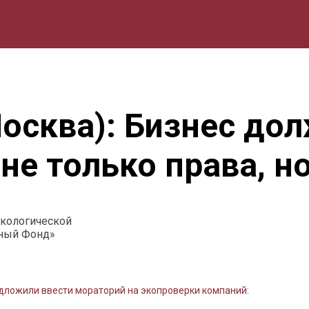
мика
Природа
Образование
Спорт
Культура
Lifestyle
осква): Бизнес до
 не только права, н
кологической
еный Фонд»
дложили ввести мораторий на экопроверки компаний: