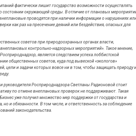
паний фактически лишит государство возможности осуществлять
о состоянии окружающей среды. В отличие от плановых мероприяти
внеплановые проводятся при наличии информации о нарушениях ил
ерки как раз на пресечение деяний или бездействия, опасных для
щественных советов при природоохранных органах власти,
т внеплановых контрольно-надзорных мероприятий». Такое мнение,
Росприроднадзор, является следствием успеха лоббистской
нии общественных советов, куда под вывеской «экологов»
й, цели и задачи которых вовсе ни в том, чтобы защищать природу 
реду.
а и руководителя Росприроднадзора Светланы Радионовой стоит
ативу по отмене внеплановых проверок не поддерживают. Такая
 Бизнес уже получил множество мер поддержки от государства и
а, но и обязанности. В том числе, и ответственность за соблюдение
ований законодательства.