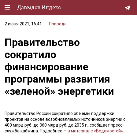
Давыдов.Индекс
2 июня 2021, 16:41
Природа
Политическая жизнь
Правительство
Экономика
сократило
Природа
финансирование
Образование
программы развития
Спорт
«зеленой» энергетики
Культура
Lifestyle
Правительство России сократило объемы поддержки
Мурзилка
проектов на основе возобновляемых источников энергии с
400 млрд руб. до 360 млрд руб. до 2035 г., сообщает пресс-
служба кабмина. Подробнее —
в материале «Ведомостей».