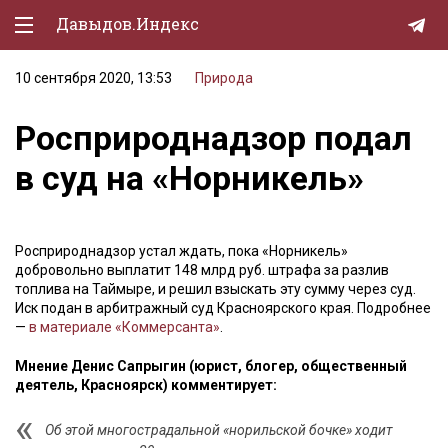
Давыдов.Индекс
10 сентября 2020, 13:53
Природа
Политическая жизнь
Росприроднадзор подал
Экономика
в суд на «Норникель»
Природа
Образование
Росприроднадзор устал ждать, пока «Норникель»
Спорт
добровольно выплатит 148 млрд руб. штрафа за разлив
топлива на Таймыре, и решил взыскать эту сумму через суд.
Культура
Иск подан в арбитражный суд Красноярского края. Подробнее
—
в материале «Коммерсанта»
.
Lifestyle
Мнение Денис Сапрыгин (юрист, блогер, общественный
Мурзилка
деятель, Красноярск) комментирует:
Об этой многострадальной «норильской бочке» ходит