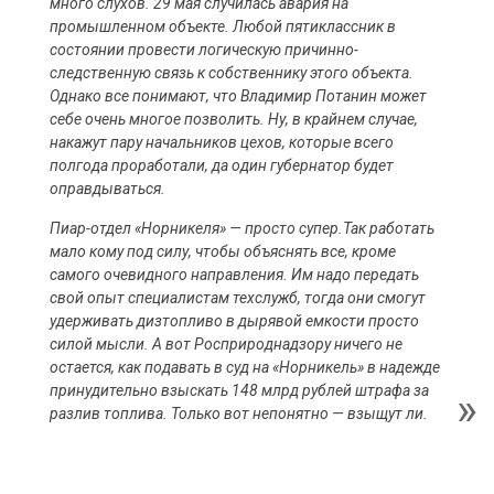
много слухов. 29 мая случилась авария на
промышленном объекте. Любой пятиклассник в
состоянии провести логическую причинно-
следственную связь к собственнику этого объекта.
Однако все понимают, что Владимир Потанин может
себе очень многое позволить. Ну, в крайнем случае,
накажут пару начальников цехов, которые всего
полгода проработали, да один губернатор будет
оправдываться.
Пиар-отдел «Норникеля» — просто супер.Так работать
мало кому под силу, чтобы объяснять все, кроме
самого очевидного направления. Им надо передать
свой опыт специалистам техслужб, тогда они смогут
удерживать дизтопливо в дырявой емкости просто
силой мысли. А вот Росприроднадзору ничего не
остается, как подавать в суд на «Норникель» в надежде
принудительно взыскать 148 млрд рублей штрафа за
разлив топлива. Только вот непонятно — взыщут ли.